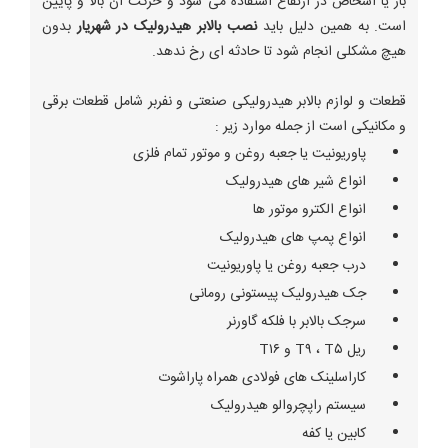
بار یا اشخاص در ارتفاع استفاده می شود و حرکت آن بالا و پایین
است. به همین دلیل باید
نصب بالابر هیدرولیک در شهریار
بدون
هیچ مشکلی انجام شود تا حادثه ای رخ ندهد.
قطعات و لوازم بالابر هیدرولیکی صنعتی و نفربر شامل قطعات برقی
و مکانیکی است از جمله موارد زیر :
پاوریونیت یا جعبه روغن و موتور تمام فلزی
انواع شیر های هیدرولیک
انواع الکترو موتور ها
انواع پمپ های هیدرولیک
درب جعبه روغن یا پاوریونیت
جک هیدرولیک پیستونی رومانی
سرجک بالابر با فلکه گاورنر
ریل T۹ ، T۵ و T۱۶
کاراسلینک های فولادی همراه پاراشوت
سیستم راپچروالو هیدرولیک
کابین یا کفه