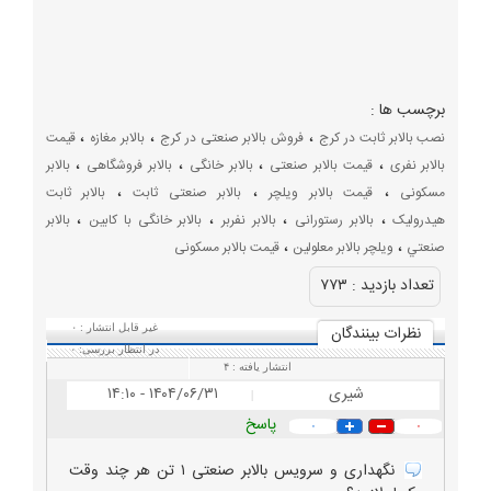
برچسب ها :
،
،
،
نصب بالابر ثابت در کرج
فروش بالابر صنعتی در کرج
بالابر مغازه
قیمت
،
،
،
،
بالابر نفری
قیمت بالابر صنعتی
بالابر خانگی
بالابر فروشگاهی
بالابر
،
،
،
مسکونی
قیمت بالابر ویلچر
بالابر صنعتی ثابت
بالابر ثابت
،
،
،
،
هیدرولیک
بالابر رستورانی
بالابر نفربر
بالابر خانگی با کابین
بالابر
،
،
صنعتي
ویلچر بالابر معلولین
قیمت بالابر مسکونی
تعداد بازديد :
۷۷۳
نظرات بينندگان
غیر قابل انتشار :
۰
در انتظار بررسی:
۰
انتشار یافته :
۴
شیری
۱۴۰۴/۰۶/۳۱ - ۱۴:۱۰
|
پاسخ
۰
۰
نگهداری و سرویس بالابر صنعتی ۱ تن هر چند وقت