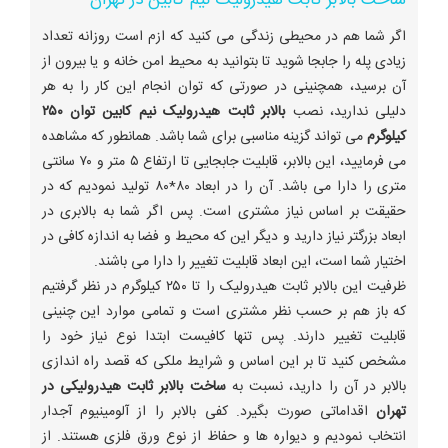
ساخت بالابر ثابت هیدرولیک نیم کابین در تهران
اگر شما هم در محیطی زندگی می کنید که ازم است روزانه تعداد
زیادی پله را جابجا شوید تا بتوانید به محیط امن خانه و یا بیرون از
آن برسید، همچنینی در صورتی که توان انجام این کار را به هر
دلیلی ندارید، نصب
بالابر ثابت هیدرولیک نیم کابین توان ۲۵۰
کیلوگرم
می تواند گزینه مناسبی برای شما باشد. همانطور که مشاهده
می فرمایید، این بالابر، قابلیت جابجایی تا ارتفاع ۵ متر و ۷۰ سانتی
متری را دارا می باشد. آن را در ابعاد ۸۰*۸۰ تولید نمودیم که در
حقیقت بر اساس نیاز مشتری است. پس اگر شما به بالابری در
ابعاد بزرگتر نیاز دارید و دیگر این که محیط و فضا به اندازه کافی در
اختیار شما است، این ابعاد قابلیت تغییر را دارا می باشند.
ظرفیت این بالابر ثابت هیدرولیک را تا ۲۵۰ کیلوگرم در نظر گرفتیم
که باز هم بر حسب نظر مشتری است و تمامی موارد این چنینی
قابلیت تغییر دارند. پس تنها کافیست ابتدا نوع نیاز خود را
مشخص کنید تا بر این اساس و شرایط ملکی که قصد راه اندازی
بالابر در آن را دارید، نسبت به
ساخت بالابر ثابت هیدرولیکی در
تهران
اقداماتی صورت بگیرد. کفی بالابر را از آلومینیوم آجدار
انتخاب نمودیم و دیواره ها و حفاظ از نوع ورق فلزی هستند. از