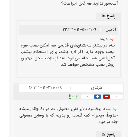
آسانسور ندارند هم قابل اجراست؟
ابعاد هوم لیفت
هوم لیفت تهران
پاسخ ها
فروش و نصب انواع بالابرهای صنعتی در شهر کرج و تهران، راه
ادمین
|
۱۴۰۵/۰۴/۰۹ - ۲۲:۲۳
اندازی و اجرای بالابر
قيمت هوم ليفت در البرز
هوم لیفت چیست
درود
بله، در بیشتر ساختمان‌های قدیمی هم امکان نصب هوم
لیفت وجود دارد. اگر لازم باشد، برای استحکام بیشتر،
آهن‌کشی هم انجام می‌شود. بعد از بازدید محل، بهترین
روش نصب مشخص خواهد شد.
هرندی
۱۴۰۳/۱۰/۰۸ - ۱۶:۳۳
|
پاسخ
۰
۰
سلام ببخشید بالابر نفربر معمولی ۸۰ در ۸۰ چقدر میشه
حدوداً، میخوام کف قیمت رو بدونم که با وسایل معمولی
چند در میاد
پاسخ ها