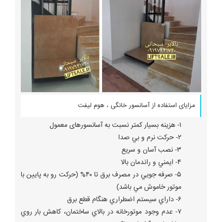
مزایای استفاده از آسانسور خانگی ، هوم لیفت
۱- هزینه بسیار کمتر نسبت به آسانسورهای معمول
۲- حركت نرم و بي صدا
۳- نصب آسان و سريع
۴- ايمني و راندمان بالا
۵- صرفه جويي در مصرف برق تا ۴۰% (حركت رو به پايين با
موتور خاموش مي باشد)
۶- داراي سيستم اضطراري هنگام قطع برق
۷- عدم وجود موتورخانه در بالاي ساختمان، كاهش بار روي