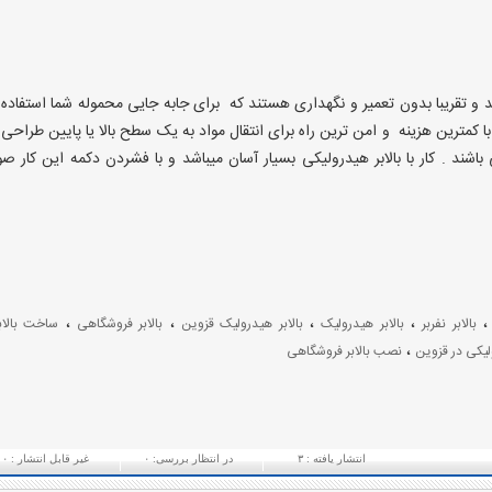
 و تقریبا بدون تعمیر و نگهداری هستند که برای جابه جایی محموله شما استفاده
ا کمترین هزینه و امن ترین راه برای انتقال مواد به یک سطح بالا یا پایین طراحی
 باشند . کار با بالابر هیدرولیکی بسیار آسان میباشد و با فشردن دکمه این کار ص
،
،
،
،
بالابر نفربر
بالابر هیدرولیک
بالابر هیدرولیک قزوین
بالابر فروشگاهی
ساخت بالابر
،
لیکی در قزوین
نصب بالابر فروشگاهی
انتشار یافته :
۳
در انتظار بررسی:
۰
غیر قابل انتشار :
۰