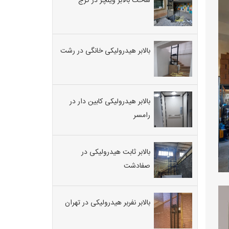
ساخت بالابر ویلچر در کرج
کابین
نسبت
به
آسانسورهای
کششی
بالابر هیدرولیکی خانگی در رشت
در
مصرف
برق
آن
است.
بالابر هیدرولیکی کابین دار در
در
رامسر
صورتی
بالا
بر
رو
بالابر ثابت هیدرولیکی در
به
صفادشت
بالا
در
حرکت
است
بالابر نفربر هیدرولیکی در تهران
الکتروموتور
روشن
می