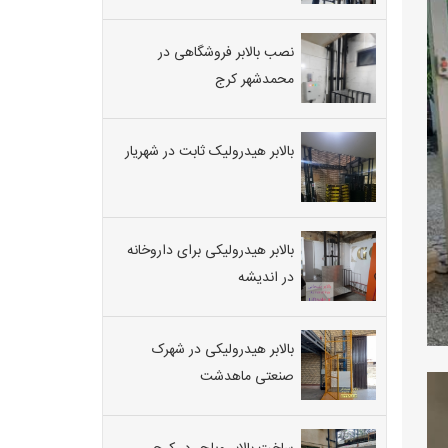
در
بین
نصب بالابر فروشگاهی در
طبقات
رستوران
محمدشهر کرج
استفاده
می
شود.
بالابر هیدرولیک ثابت در شهریار
ابعاد
این
وسیله
بستگی
به
بالابر هیدرولیکی برای داروخانه
کارکرد
آن
در اندیشه
دارد
یکی
از
بالابر هیدرولیکی در شهرک
مزیت
های
صنعتی ماهدشت
بالابر
هیدرولیک
با