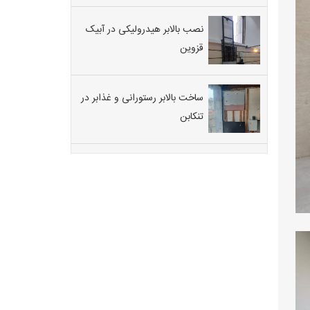
موتورخانه
این
بالابر
نصب بالابر هیدرولیکی در آبیک
هیدرولیک
قزوین
خانگی
کرج
با
ساخت بالابر رستورانی و غذابر در
کابین
از
تنکابن
نوع
کابین
دار
می
باشد.
این
دستگاه
مناسب
برای
هر
نوع
ساختمان
و
منزلی