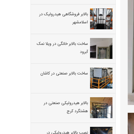
شود
ولی
بالابر فروشگاهی هیدرولیک در
در
اسلامشهر
صورتی
که
رو
به
ساخت بالابر خانگی در ویلا نمک
پایین
آبرود
باشد
فقط
شیر
برقی
ساخت بالابر صنعتی در کاشان
تخلیه
فعال
می
شود
که
بالابر هیدرولیکی صنعتی در
کار
هشتگرد کرج
تخلیه
روغن
را
انجام
نصب بالابر هیدرولیکی در