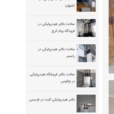
می
اشتهارد
دهد
که
هم
در
ساخت بالابر هیدرولیکی در
مصرف
فرودگاه پیام کرج
برق
صرفه
جویی
می
ساخت بالابر هیدرولیکی در
شود
رامسر
هم
بی
صداست.
نسل
ساخت بالابر فروشگاه هیدرولیکی
جدیدی
در چالوس
از
آسانسور
بوده
که
بالابر هیدرولیکی ثابت در فردیس
جزء
بدون