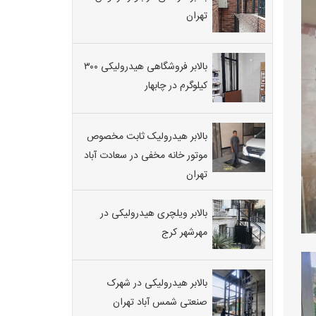
خانگی
هوم
تهران
لیفت
،
ساخت
بالابر فروشگاهی هیدرولیکی ۳۰۰
بالابر
کیلوگرم در چابهار
هیدرولیکی
فروشگاهی
فردیس
خرید
بالابر هیدرولیک ثابت مخصوص
بالابر
موتور خانه مخفی در سعادت آباد
رستورانی
و
تهران
غذابر
به
جهت
بالابر ویلچری هیدرولیکی در
جابه
مهرشهر کرج
جایی
مواد
غذایی
بالابر هیدرولیکی در شهرک
و
غذا
صنعتی شمس آباد تهران
ها