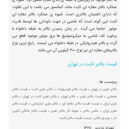
به انبار موجود در زیرزمین یا طبقه ی بالای مغازه منتقل کرد. شیوه ی
عملکرد بالابر مغازه ای ثابت مانند آسانسور می باشد؛ با این تفاوت
که دارای اطمینان بالاتری است. شیوه ی عملکرد بالابر مغازه ای
ثابت این گونه است که شاسی در جهت ناودانی ها توسط قدرت
موتور جابجا می گردد. در زمان رسیدن بالابر به طبقه دلخواه با
برخورد کف شاسی به میکروسوئیچ ها برق موتور موجود قطع می
گردد و بالابر هیدرولیکی در طبقه دلخواه می ایستد. رایج ترین نوع
بالابرهای مغازه ای نیز نوع ۳۰۰ کیلویی آن می باشد.
قیمت بالابر ثابت در تهران
برچسب ها :
،
،
،
بالابر نفربر در تهران
قیمت بالابر هیدرولیک
بالابر نفربر ثابت
قیمت بالابر
،
،
،
،
صنعتی
قیمت بالابر نفربر
بالابر تهران
بالابر نفربر ثابت در تهران
بالابر
،
،
،
نفربر ارزان
لیست قیمت بالابر مغازه ای
بالابر نفربر آپارتمانی
قیمت بالابر
،
،
،
نفربر ارزان
عکس بالابر
نمونه کار بالابر نفربر
قیمت بالابر خانگی کابین
،
،
دار
ویدیو بالابر
لیست قیمت بالابر ثابت
تعداد بازديد :
۱۴۲۸