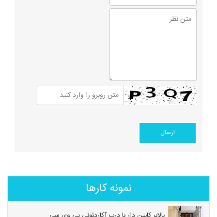
نمونه کارها
بالابر کابین دار با درب آکاردئونی پی وی سی