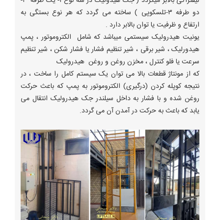
لیفتراکی بالابر میگردد ( جک هیدولیک در سه نوع ۱- یک طرفه ۲-
دو طرفه ۳-تلسکوپی ) ساخته می گردد که هر نوع بستگی به
ارتفاع و ظرفیت یا توان بالابر دارد .
یونیت هیدرولیک سیستمی میباشد که شامل الکتروموتور ، پمپ
هیدورلیک ، شیر برقی ، شیر تنظیم فشار یا فشار شکن ، شیر تنظیم
سرعت یا فلو کنترل ، مخزن روغن و روغن هیدرولیک
که از مونتاژ قطعات بالا می توان یک سیستم کامل را ساخت ، در
نتیجه کوپله کردن (درگیری) الکتروموتور به پمپ که باعث حرکت
روغن شده و با فشار به داخل سیلندر جک هیدرولیک انتقال می
یابد که باعث به حرکت در آمدن آن می گردد.