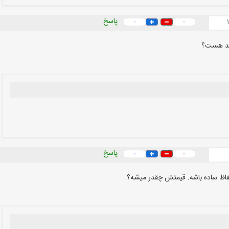
پاسخ
۰
۰
چقد هست؟
پاسخ
۰
۰
 حفاظ ساده باشه. قیمتش چقدر میشه؟