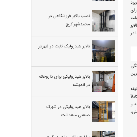
برد
رای
نصب بالابر فروشگاهی در
ولت
محمدشهر کرج
ابر
 در
بالابر هیدرولیک ثابت در شهریار
نگی
رین
بالابر هیدرولیکی برای داروخانه
در اندیشه
یقه
لاً
د و
بالابر هیدرولیکی در شهرک
نی،
صنعتی ماهدشت