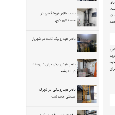
لا،
است
نصب بالابر فروشگاهی در
که
محمدشهر کرج
هده
بالابر هیدرولیک ثابت در شهریار
یرو
رید
حوه
بالابر هیدرولیکی برای داروخانه
ران
در اندیشه
بالابر هیدرولیکی در شهرک
صنعتی ماهدشت