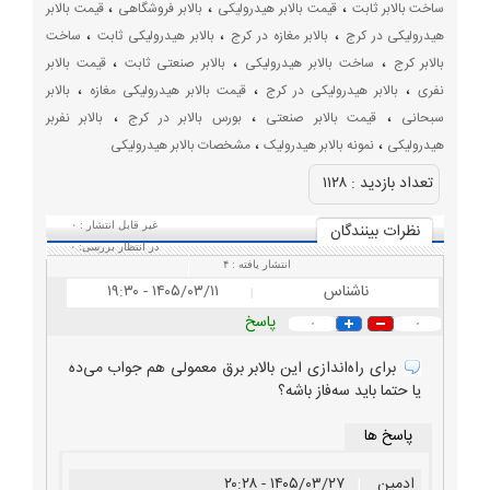
،
،
،
ساخت بالابر ثابت
قیمت بالابر هیدرولیکی
بالابر فروشگاهی
قیمت بالابر
،
،
،
هیدرولیکی در کرج
بالابر مغازه در کرج
بالابر هیدرولیکی ثابت
ساخت
،
،
،
بالابر کرج
ساخت بالابر هیدرولیکی
بالابر صنعتی ثابت
قیمت بالابر
،
،
،
نفری
بالابر هیدرولیکی در کرج
قیمت بالابر هیدرولیکی مغازه
بالابر
،
،
،
سبحانی
قیمت بالابر صنعتی
بورس بالابر در کرج
بالابر نفربر
،
،
هیدرولیکی
نمونه بالابر هیدرولیک
مشخصات بالابر هیدرولیکی
تعداد بازديد :
۱۱۲۸
نظرات بينندگان
غیر قابل انتشار :
۰
در انتظار بررسی:
۰
انتشار یافته :
۴
ناشناس
۱۴۰۵/۰۳/۱۱ - ۱۹:۳۰
|
پاسخ
۰
۰
برای راه‌اندازی این بالابر برق معمولی هم جواب می‌ده
یا حتما باید سه‌فاز باشه؟
پاسخ ها
ادمین
|
۱۴۰۵/۰۳/۲۷ - ۲۰:۲۸