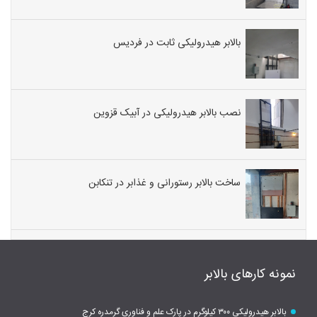
بالابر هیدرولیکی ثابت در فردیس
نصب بالابر هیدرولیکی در آبیک قزوین
ساخت بالابر رستورانی و غذابر در تنکابن
نمونه کارهای بالابر
بالابر هیدرولیکی ۳۰۰ کیلوگرم در پارک علم و فناوری گرمدره کرج