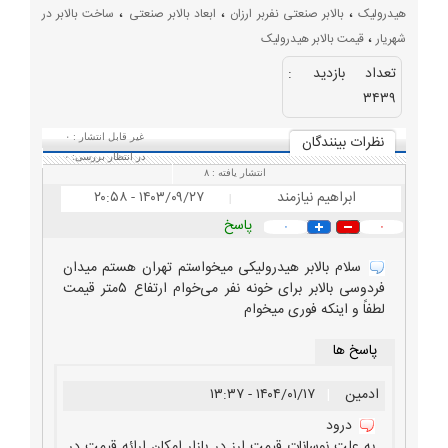
،
،
،
هیدرولیک
بالابر صنعتی نفربر ارزان
ابعاد بالابر صنعتی
ساخت بالابر در
،
شهریار
قیمت بالابر هیدرولیک
تعداد بازديد :
۳۴۳۹
نظرات بينندگان
غیر قابل انتشار :
۰
در انتظار بررسی:
۰
انتشار یافته :
۸
ابراهیم نیازمند
۱۴۰۳/۰۹/۲۷ - ۲۰:۵۸
|
پاسخ
۰
۰
سلام بالابر هیدرولیکی میخواستم تهران هستم میدان
فردوسی بالابر برای خونه نفر می‌خوام ارتفاع ۵متر قیمت
لطفاً و اینکه فوری میخوام
پاسخ ها
ادمین
|
۱۴۰۴/۰۱/۱۷ - ۱۳:۳۷
درود
به علت نوسانات قیمت ارز در بازار امکان ارائه قیمت در