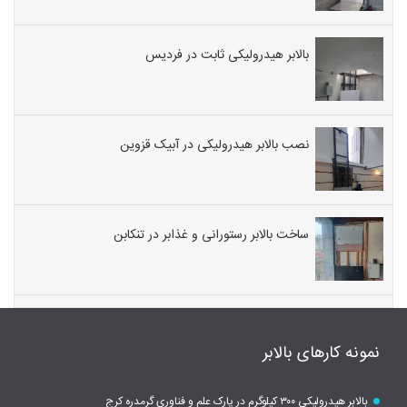
بالابر هیدرولیکی ثابت در فردیس
نصب بالابر هیدرولیکی در آبیک قزوین
ساخت بالابر رستورانی و غذابر در تنکابن
نمونه کارهای بالابر
بالابر هیدرولیکی ۳۰۰ کیلوگرم در پارک علم و فناوری گرمدره کرج