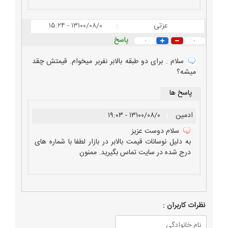
آلات
صنعتی،
عزتی
۱۳۱۰۰/۰۸/۰ - ۱۵:۲۴
|
بالابر
پاسخ
۰
۰
گیربکس
ارائه
سلام . برای دو طبقه بالابر نفربر میخوام. قیمتش چقد
کلیه
میشه؟
خدمات
پاسخ ها
تعمیر
و
ادمین
|
۱۳۱۰۰/۰۸/۰ - ۱۹:۰۳
سرویس
سلام دوست عزیز
و
به دلیل نوسانات قیمت بالابر در بازار لطفا با شماره های
نگهداری
درج شده در سایت تماس بگیرید. ممنون
بالابر
خانگی
ولیعصر
و
نظرات كاربران :
انقلاب
فعالیت