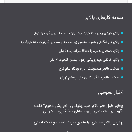
بالابرها
تلسکوپ
,
نمونه کارهای بالابر
متحرک
خودروی
بالابر هیدرولیکی ۳۰۰ کیلوگرم در پارک علم و فناوری گرمدره کرج
بالابر فروشگاهی همراه سنسور زیر صفحه و سقفی (ظرفیت ۲۵۰ کیلوگرم)
بالابر
بالابر صنعتی همراه با حفاظ در اندیشه تهران
هیدرولی
بالابر خانگی هیدرولیکی (هوم لیفت) ظرفیت ۳ نفر
ارزان
قیمت
ارزانتری
ساخت بالابر هیدرولیکی در فرودگاه پیام کرج
بالابر
بالابر
ساخت بالابر خانگی کابین دار در فشم تهران
خانگی
نفربر
اخبار عمومی
ارزان
چطور طول عمر بالابر هیدرولیکی را افزایش دهیم؟ نکات
نگهداری تخصصی و روش‌های پیشگیری از خرابی
بهترین بالابر صنعتی: راهنمای خرید، نصب و نکات ایمنی