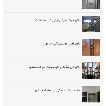
مغازه
صنعتی
وینچی
صنعتی
هیدرول
بالابر ثابت هیدرولیکی در صفادشت
تهران
مرکز
نصب
بهترین
بالابر نفربر هیدرولیکی در تهران
بالابر
صنعتی
و
مغازه
بالابر فروشگاهی هیدرولیک در اسلامشهر
ای
در
تهران ط
و
ساخت بالابر خانگی در ویلا نمک آبرود
ساخت
انواع