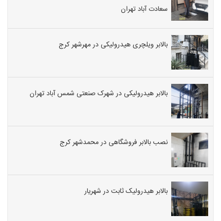
سعادت آباد تهران
بالابر
صنعتی
و
بالابر ویلچری هیدرولیکی در مهرشهر کرج
مغازه
ای قیم
نفربر
متحرک
بالابر هیدرولیکی در شهرک صنعتی شمس آباد تهران
استاکر
لیفتراک
دستی
جک
نصب بالابر فروشگاهی در محمدشهر کرج
پالت
جرثقیل
کارگاهی
میز
بالابر هیدرولیک ثابت در شهریار
هیدرول
بالابر
بشکه