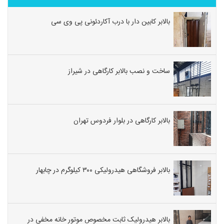
ارتفاع
یا
بالابر کابین دار با درب آکاردئونی پی وی سی
در
خطوط
تولید
جهت
ساخت و نصب بالابر کارگاهی در شیراز
انتقال
بار
و
بالابر کارگاهی در بلوار فردوس تهران
هم
سطح
‌سازی
به
بالابر فروشگاهی هیدرولیکی ۳۰۰ کیلوگرم در چابهار
کار
می‌رود.
نصب بالا
خانگی
بالابر هیدرولیک ثابت مخصوص موتور خانه مخفی در
نصب