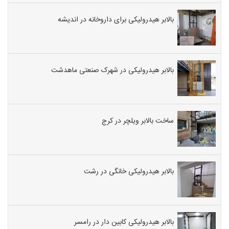
ویلچربر
بالابر هیدرولیکی برای داروخانه در اندیشه
هیدرولی
از
قیمت
فروش
بالابر هیدرولیکی در شهرک صنعتی ماهدشت
نمایندگ
ها
و
فروشندگ
ساخت بالابر ویلچر در کرج
جدیدتر
مدل
های
بالابر
بالابر هیدرولیکی خانگی در رشت
ارزان
در
شهر
تهران ا
بالابر هیدرولیکی کابین دار در رامسر
بالابر
بالابر