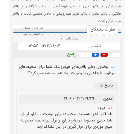
خرید
،
،
،
،
هیدرولیکی
بالابر نفری
بالابر فروشگاهی
بالابر کارگاهی
بالابر
فروش
،
،
،
،
خانگی
بالابر مغازه
بالابر نفربر هیدرولیکی
بالابر صنعتی ثابت
بالابر
و
هیدرولیکی ثابت
سازنده
نظرات بينندگان
غیر قابل انتشار :
۰
بالابر
در انتظار بررسی:
۰
انتشار یافته :
۴
هیدرولی
ناشناس
۱۴۰۴/۰۹/۰۴ - ۱۶:۵۲
|
نصب
پاسخ
و
۰
۰
تعمیر
وقتتون بخیر بالابرهای هیدرولیک شما برای محیط‌های
انواع
مرطوب یا جاهایی با رطوبت زیاد هم میشه نصب کرد؟
دستگاه
پاسخ ها
های
هیدرولی
ادمین
|
۱۴۰۴/۰۹/۲۹ - ۱۹:۱۶
و
درود
فروش
بله قابل اجرا هستند. مجموعه پاور یونیت و تابلو فرمان
تجهیزات
باید جایی محفوظ در برابر باران و برف بوده بقیه مجموعه
و
هیچ موردی برای قرار گیری در این فضا ندارند.
ماشین