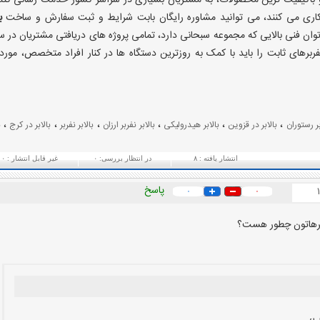
ری می کنند، می توانید مشاوره رایگان بابت شرایط و ثبت سفارش و ساخت
ب
 توان فنی بالایی که مجموعه سبحانی دارد، تمامی پروژه های دریافتی مشتریان در س
ربرهای ثابت را باید با کمک به روزترین دستگاه ها در کنار افراد متخصص، مورد 
،
،
،
،
،
،
بر رستوران
بالابر در قزوین
بالابر هیدرولیکی
بالابر نفربر ارزان
بالابر نفربر
بالابر در کرج
ب
انتشار یافته :
۸
در انتظار بررسی:
۰
غیر قابل انتشار :
۰
پاسخ
۰
۰
ابرهاتون چطور هست؟