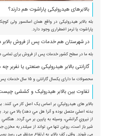
بالابرهای هیدرولیکی پاراشوت هم دارند؟
بله بالابر هیدرولیکی در واقع همان اسانسور ولی کوچکت
پاراشوت یا ترمز اضطراری وجود دارد.
در شهرستان هم خدمات پس از فروش بالابر دا
بله ما در سطح کشور خدمات پس از فروش برای تمامی دست
گارانتی بالابر هیدرولیکی صنعتی یا نفربر چ
محصولات ما دارای یکسال گارانتی و ۱۵ سال خدمات پس از فروش می باشد.
تفاوت بین بالابر هیدرولیک و کششی چیست
بالابر های هيدروليکي بر اساس يک اصل کار مي کنند: بر
بدنه اصلي متصل بوده و آنرا هل مي دهد) بالا مي برد. ب
از نيروي گرانشي، وسيله به پايين بر مي گردد. هنگامي 
شير باز است، روغن تنها مي تواند از سيلندر به مخزن ج
مي شوند. وقتي کف بالابر به ارتفاع مدنظر مي رسد پمپ