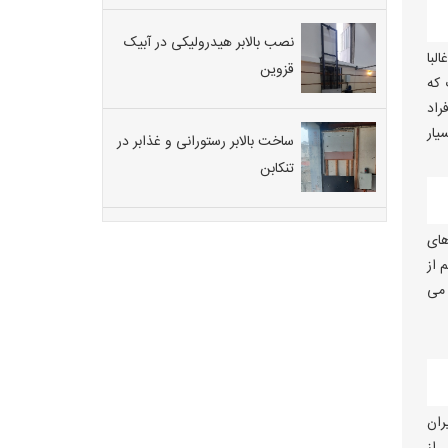
نصب بالابر هیدرولیکی در آبیک
لبا
قزوین
 که
راد
یار
ساخت بالابر رستورانی و غذابر در
تنکابن
های
 از
 می
ران
 از