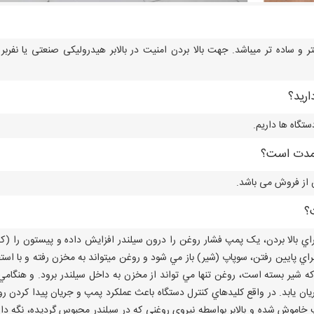
ر و ساده تر میباشد. جهت بالا بردن امنیت در بالابر هیدرولیکی صنعتی یا نفربر
رید؟
گاه ها داریم.
ه مدت است؟
؟
اي بالا بردن، يک پمپ فشار روغن را درون سيلندر افزايش داده و پيستون را (که
راي پايين رفتن، سوپاپ (شير) باز مي شود و روغن ميتواند به مخزن رفته و با استف
که شير بسته است، روغن تنها مي تواند از مخزن به داخل سيلندر برود. و هنگامي
ريان يابد. در واقع کليدهاي کنترل دستگاه باعث عملکرد پمپ و جريان پيدا کردن ر
 خاموش شده و بالابر بواسطه نيروي روغني که در سيلندر محبوس گرديده، نگه دا