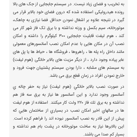
به تخریب و فضای زیاد نیست. در سیستم جابجایی از جک های بالا
رونده هیدرولیکی استفاده شده که درون فضای خود بالابر قرار می
گیرد در نتیجه علاوه بر اشغال نمودن حداقل فضا نیازی به چاهک،
موتورخانه، سیم بکسل و وزنه نداشته و با برق تک فاز شهر کار می
کند ، هوم لیفت قابلیت جابجایی ۳۰۰ کیلوگرم را داشته و امکان
نصب آن در مکان هایی با عدم امکان نصب آسانسورهای معمولی
مانند داخل راه پله ها ، راهروها ، فروشگاه ها ، حیاط ها یا پل های
عابر پیاده وجود دارد ، از دیگر مزیت های بالابر خانگی (هوم لیفت)
به سیستم های مشابه ، دارا بودن سیستم پشتیبان جهت فرود و
خارج نمودن افراد در زمان قطع برق می باشد.
در صورت نصب بالابر خانگي (هوم ليفت) نياز به حفر چاله ي
آسانسور وجود ندارد و اين آسانسور ها نياز به برق سه فاز هم
نداشته و به برق تك فاز ۲۲۰ ولت كار ميكنند. استفاده از هوم ليفت
ها در سالهاي اخير امكان نصب در بسياري از ساختمان هايي كه
پيش از اين قادر به نصب آسانسور نبوده اند را فراهم كرده است.
اين بالابرها نياز به ساخت موتورخانه در پشت بام هم نداشته و
بسيار كم صدا مي باشند.