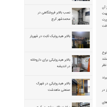
 آن
نصب بالابر فروشگاهی در
جهت
محمدشهر کرج
ورت
یافت
بالابر هیدرولیک ثابت در شهریار
نوع
تند
بالابر هیدرولیکی برای داروخانه
نظر
در اندیشه
رند
بالابر هیدرولیکی در شهرک
 در
صنعتی ماهدشت
شد. در بالابرهای