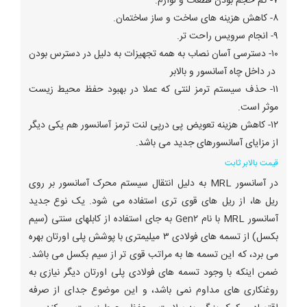
۷- کم حجم بودن قطعات و لوازم.
۸- کاهش هزینه های ساخت و ساز ساختمان.
۹- انجام سرویس راحت تر.
۱۰- دسترسی آسان نصاب به همه تجهیزات به دلیل در دسترس بودن
در داخل چاه آسانسور و بالابر
۱۱- حذف سیستم ترمز لنتی که عملا در بهبود حفظ محیط زیست
موثر است.
۱۲- کاهش هزینه تعویض پی درپی لنت ترمز آسانسور هم یکی دیگر
از مزایای آسانسورهای جدید می باشد.
قیمت بالابر ثابت
در آسانسور MRL به دلیل انتقال سیستم محرک آسانسور بر روی
ریل ها، از ریل های قوی تری استفاده می شود. یک نوع جدید
آسانسور MRL با نام Gen۲ به جای استفاده از کابلهای سنتی (سیم
بکسل) از تسمه های فولادی ۳ میلیمتری با پوشش پلی اورتان بهره
می برد، که این تسمه ها به مراتب قوی تر از سیم بکسل می باشد.
ضمن اینکه با وجود تسمه های فولادی پلی اورتان دیگر نیازی به
روغنکاری های مداوم نمی باشد، و این موضوع جدای از صرفه