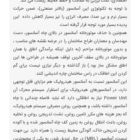
اقتصادی، کمک بزرگی به سلامت و حفظ محیط زیست می کند.
با توجه به تکنولوژی این آسانسور (بالابر صنعتی)، ضمن حرکت
بسیار نرم و بی صدا، مصرف انرژی را نیز بسیار کاهش داده این
پدیده بسیار مورد توجه قرار گرفته است.
همچنین با حذف موتورخانه آسانسور در بالای چاه آسانسور، دست
مهندسان و معماران طراح ساختمان را در عرضه نقشه های مناسب ،
و بدون موتورخانه مزاحم (به دلیل اینکه برآمدگی اطاق یا همان
موتورخانه در بالای سقف آخرین توقف همیشه در طراحی ها این
اطاق مشکل ساز بود.) باز گذاشته و دیگر نیازی نیست برای گم
کردن این اطاقک در راس ساختمان چاره اندیشی کنند.
این آسانسور نسبت به آسانسور هیدرولیک هم مزایای قابل توجهی
دارد، در آسانسورهای هیدرولیک برای استقرار سیستم محرک آن
Power Unit نیاز به اطاقکی دارد که نباید فاصله چندانی با چاه
آسانسور داشته باشد، و همچنین روغن مصرفی سیستم هیدرولیک،
که بجز هزینه های مکرر تامین روغن، نشت تدریجی روغن و تخلیه
روغن، باعث انتقال روغن به زمین کف چاه آسانسور شده و با آلوده
کردن تدریجی خاک، آلودگی محیط زیست را همراه دارد. بی جهت
نیست، آسانسور (MRL) در حال تبدیل شدن به یکی از محبوبترین