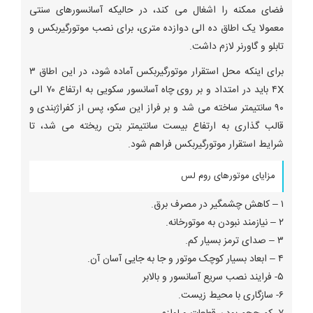
فضای ممکنه را اشغال می کند، در حالیکه آسانسورهای سنتی
معمولا یک اطاق ده الی دوازده متری، برای نصب موتورگیربکس و
تابلو و گاورنر لازم داشت.
برای اینکه محل استقرار موتورگیربکس آماده شود، در این اطاق ۳
۴X باید در امتداد و بر روی چاه آسانسور سکویی به ارتفاع ۷۰ الی
۹۰ سانتیمتر ساخته می شد و بر فراز این سکو، پس از کفراژبندی و
قالب گذاری به ارتفاع بیست سانتیمتر بتن ریخته می شد، تا
شرایط استقرار موتورگیربکس فراهم شود.
مزایای موتورهای روم لس
۱ – کاهش چشمگیر در مصرف برق.
۲ – نیازمند نبودن به موتورخانه.
۳ – صدای ترمز بسیار کم.
۴ – ابعاد بسیار کوچک موتور و جا به جایی آسان آن.
۵- فرایند نصب سریع آسانسور و بالابر
۶- سازگاری با محیط زیست.