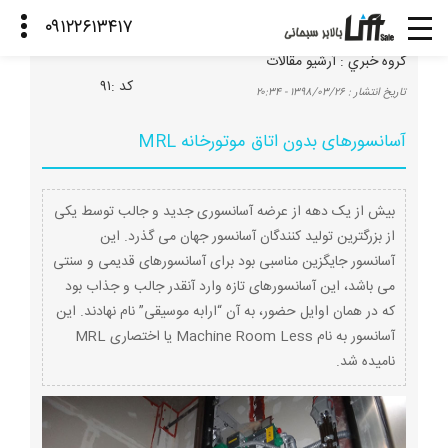
گروه خبري :
آرشیو مقالات
كد :
۹۱
تاريخ انتشار :
۱۳۹۸/۰۳/۲۶ - ۲۰:۳۴
آسانسورهای بدون اتاق موتورخانه MRL
بیش از یک دهه از عرضه آسانسوری جدید و جالب توسط یکی
از بزرگترین تولید کنندگان آسانسور جهان می گذرد. این
آسانسور جایگزین مناسبی بود برای آسانسورهای قدیمی و سنتی
می باشد، این آسانسورهای تازه وارد آنقدر جالب و جذاب بود
که در همان اوایل حضور، به آن “ارابه موسیقی” نام نهادند. این
آسانسور به نام Machine Room Less یا اختصاری MRL
نامیده شد.