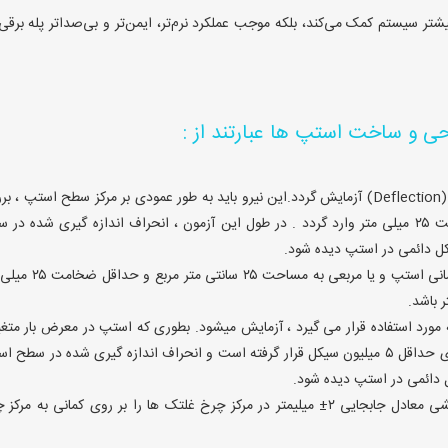
شتر سیستم کمک می‌کند، بلکه موجب عملکرد نرم‌تر، ایمن‌تر و بی‌صداتر پله برقی 
 و ساخت استپ ها عبارتند از :
استپ پله برقی باید با نیروی ۳۰۰۰ نیوتن از نظر انحراف (Deflection) آزمایش گردد.این نیرو باید به طور عمودی بر مرکز سطح استپ ،
یک صفحه فلزی به ابعاد ۰.۲ *۰.۳ متر و حداقل ضخامت ۲۵ میلی متر وارد گردد . در طول این آزمون ، انحراف اندازه گیری شده د
چنانچه نیرویی برابر با ۱۵۰۰ نیوتن بصورت عمودی بر پیشانی استپ و یا مربعی به 
 مورد استفاده قرار می گیرد ، آزمایش میشود. بطوری که استپ در معرض بار متغ
بین ۵۰۰ الی ۳۰۰۰ نیوتن با فرکانس بین ۵ تا ۲۰ هرتز برای حداقل ۵ میلیون سیکل قرار گرفته است و انحراف اندازه گیری شده در سط
طراحی استپ باید بگونه ای باشد ، که سازه آن بارپیچشی معادل جابجایی ۲± میلیمتر در مرکز چرخ غلتک ها را بر روی کمانی به م