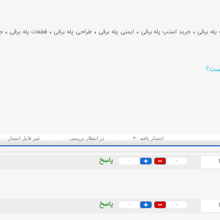
،
،
،
،
،
پله برقی
خرید استپ پله برقی
ایمنی پله برقی
طراحی پله برقی
قطعات پله برقی
ج
یست؟
انتشار یافته :
۳
در انتظار بررسی:
۰
غیر قابل انتشار :
۰
پاسخ
۰
۰
پاسخ
۰
۰