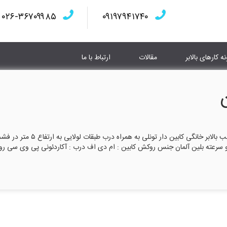
۰۲۶-۳۶۷۰۹۹۸۵
۰۹۱۹۷۹۴۱۷۴۰
نه کارهای بالابر
مقالات
ارتباط با ما
ن
ساخت بالابر خانگی کابین دار در فشم تهران ساخت و نصب بالابر خانگی کابین دار تونلی به همراه درب طبقات لولایی به ارتفاع 
سانتیمتر برق :۳ فاز شیر برقی : دو سرعته بلین آلمان جنس روکش کابین : ام دی اف درب : آکاردئونی پی وی سی 