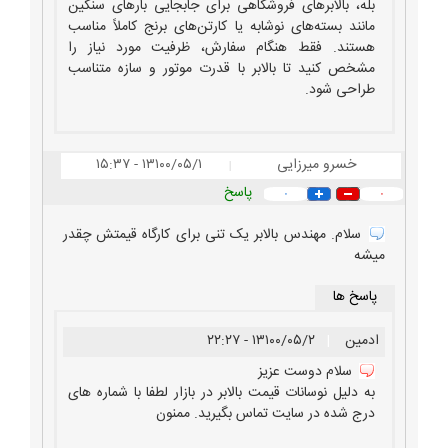
بله، بالابرهای فروشگاهی برای جابجایی بارهای سنگین
خودرویی در محمدشهر نمایندگی بالان صنعت
مانند بسته‌های نوشابه یا کارتن‌های برنج کاملاً مناسب
قیمت بالابر تلسکوپی
بالابر البرز ساخت بالابر جکی راه اندازی انواع بالابر صنعتی ثابت
هستند. فقط هنگام سفارش، ظرفیت مورد نیاز را
مشخص کنید تا بالابر با قدرت موتور و سازه متناسب
اجرا انواع مختلف بالابرهای صنعتی مشکین شهر
طراحی شود.
خسرو میرزایی
۱۳۱۰۰/۰۵/۱ - ۱۵:۳۷
|
پاسخ
۰
۰
سلام. مهندس بالابر یک تنی برای کارگاه قیمتش چقدر
میشه
پاسخ ها
ادمین
|
۱۳۱۰۰/۰۵/۲ - ۲۲:۲۷
سلام دوست عزیز
به دلیل نوسانات قیمت بالابر در بازار لطفا با شماره های
درج شده در سایت تماس بگیرید. ممنون