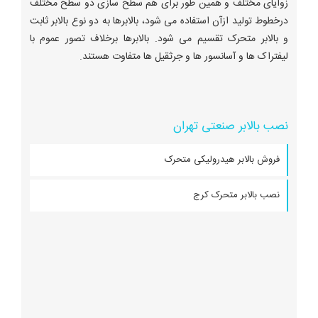
زوایای مختلف و همین طور برای هم سطح سازی دو سطح مختلف
درخطوط تولید ازآن استفاده می شود، بالابرها به دو نوع بالابر ثابت
و بالابر متحرک تقسیم می شود. بالابرها برخلاف تصور عموم با
لیفتراک ها و آسانسور ها و جرثقیل ها متفاوت هستند.
نصب بالابر صنعتی تهران
فروش بالابر هیدرولیکی متحرک
نصب بالابر متحرک کرج
بالابر هیدرولیکی تلسکوپی برج پیما مدل HEMS بالابر پشت
کامیونی کاربرد چند منظوره ظرفیت برای یک نفر طراحی شده برای
دسترسی به هر ارتفاع قابلیت عملکرد نصب بالابر هیدرولیکی ساده
در البرز قیمت بالابر پشت نیسانی در تهران بالابر تلسکوپی
الکترومکانیک در کارخانه ها