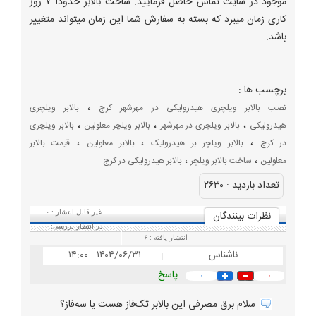
موجود در سایت تماس حاصل فرمایید. ساخت بالابر حدودا ۷ روز
کاری زمان میبرد که بسته به سفارش شما این زمان میتواند متغییر
باشد.
برچسب ها :
،
نصب بالابر ویلچری هیدرولیکی در مهرشهر کرج
بالابر ویلچری
،
،
،
هیدرولیکی
بالابر ویلچری در مهرشهر
بالابر ویلچر معلولین
بالابر ویلچری
،
،
،
در کرج
بالابر ویلچر بر هیدرولیک
بالابر معلولین
قیمت بالابر
،
،
معلولین
ساخت بالابر ویلچر
بالابر هیدرولیکی در کرج
تعداد بازديد :
۲۶۳۰
نظرات بينندگان
غیر قابل انتشار :
۰
در انتظار بررسی:
۰
انتشار یافته :
۶
ناشناس
۱۴۰۴/۰۶/۳۱ - ۱۴:۰۰
|
پاسخ
۰
۰
سلام برق مصرفی‌ این بالابر تک‌فاز هست یا سه‌فاز؟